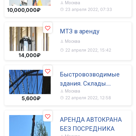
Москва
23 апреля 2022, 07:33
10,000,000₽
МТЗ в аренду
Москва
22 апреля 2022, 15:42
14,000₽
Быстровозводимые
здания. Склады.
Москва
Ангары
22 апреля 2022, 12:58
5,600₽
АРЕНДА АВТОКРАНА
БЕЗ ПОСРЕДНИКА