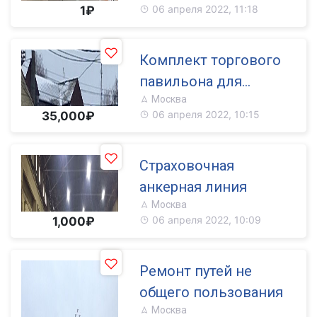
06 апреля 2022, 11:18
1₽
Комплект торгового
павильона для
Москва
самостоятельной
06 апреля 2022, 10:15
35,000₽
сборки
Страховочная
анкерная линия
Москва
06 апреля 2022, 10:09
1,000₽
Ремонт путей не
общего пользования
Москва