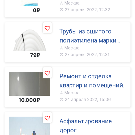
Москва
Proofing-1
27 апреля 2022, 12:32
0₽
Трубы из сшитого
полиэтилена марки
Москва
БИР ПЕКС
27 апреля 2022, 12:31
79₽
Ремонт и отделка
квартир и помещений.
Москва
24 апреля 2022, 15:06
10,000₽
Асфальтирование
дорог