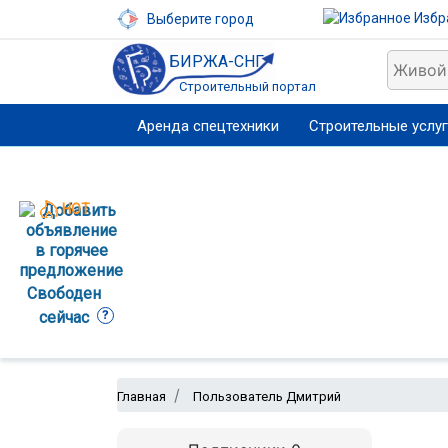
Избр
Выберите город
БИРЖА-СНГ
Строительный портал
Аренда спецтехники
Строительные услу
HOT
Свободен
?
сейчас
Главная
Пользователь Дмитрий