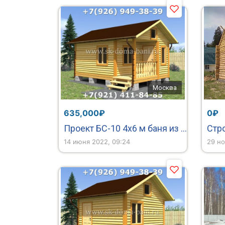
Москва
635,000₽
0₽
Проект БС-10 4х6 м баня из сухого бруса
Стр
14 июня 2022, 09:24
29 но