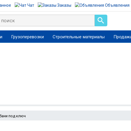
анное
Чат
Заказы
Объявления
ги
Грузоперевозки
Строительные материалы
Продажа
бани под ключ