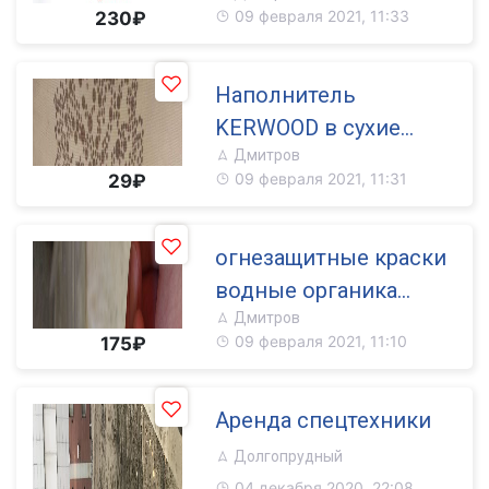
09 февраля 2021, 11:33
230₽
восстановления
внешнего вида
Наполнитель
металлич. конструкци
KERWOOD в сухие
Дмитров
строительные смеси
09 февраля 2021, 11:31
29₽
огнезащитные краски
водные органика
Дмитров
конструктив под заказ
09 февраля 2021, 11:10
175₽
Аренда спецтехники
Долгопрудный
04 декабря 2020, 22:08