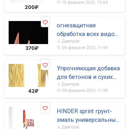
10 февраля 2021, 13:54
200₽
огнезащитная
обработка всех видов
Дмитров
поверхностей
09 февраля 2021, 11:44
370₽
Упрочняющая добавка
для бетонов и сухих
Дмитров
цементных смесей
09 февраля 2021, 11:36
42₽
HINDER sprint грунт-
эмаль универсальный
Дмитров
состав для