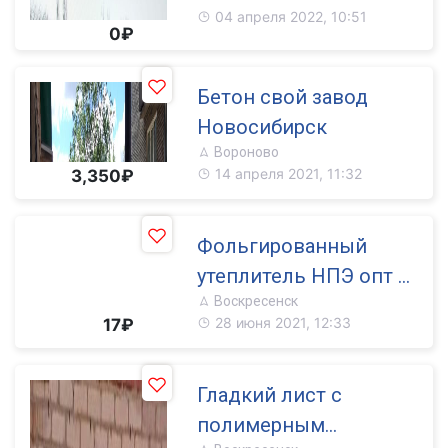
04 апреля 2022, 10:51
0₽
Бетон свой завод
Новосибирск
Вороново
14 апреля 2021, 11:32
3,350₽
Фольгированный
утеплитель НПЭ опт и
Воскресенск
в розницу.
28 июня 2021, 12:33
17₽
Гладкий лист с
полимерным