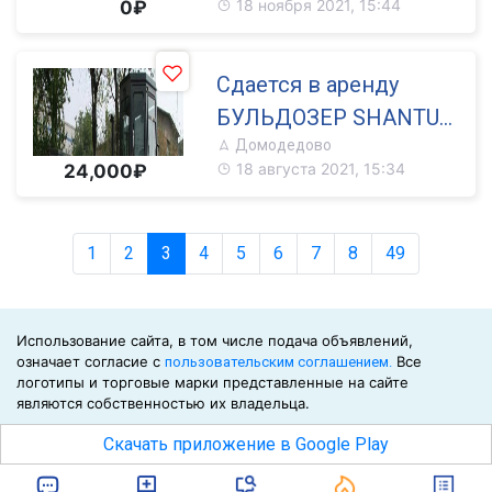
18 ноября 2021, 15:44
0₽
остекления и стоечно
ригельных систем!
Сдается в аренду
БУЛЬДОЗЕР SHANTUI
Домодедово
SD 16
18 августа 2021, 15:34
24,000₽
1
2
3
4
5
6
7
8
49
Использование сайта, в том числе подача объявлений,
означает согласие с
Все
пользовательским соглашением.
логотипы и торговые марки представленные на сайте
являются собственностью их владельца.
©2026
Скачать приложение в Google Play
Биржа СНГ