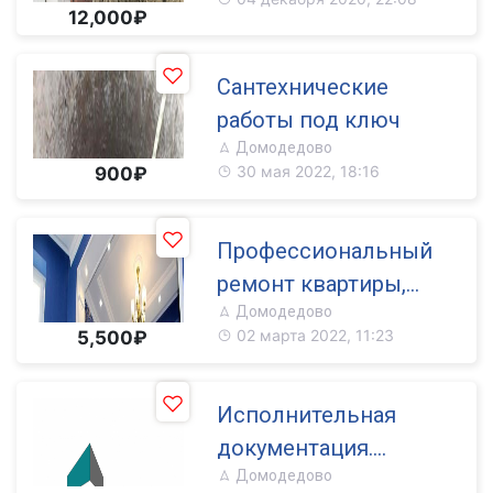
12,000₽
Сантехнические
работы под ключ
Домодедово
30 мая 2022, 18:16
900₽
Профессиональный
ремонт квартиры,
Домодедово
офиса, отделка
02 марта 2022, 11:23
5,500₽
коттеджа
Исполнительная
документация.
Домодедово
Составление смет