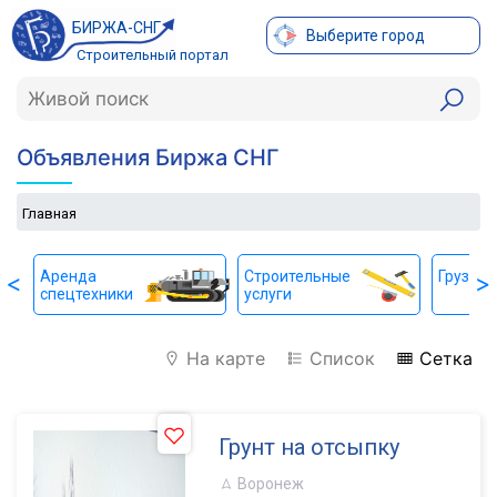
БИРЖА-СНГ
Выберите город
Строительный портал
Объявления Биржа СНГ
Главная
Аренда
Строительные
Грузопе
<
>
спецтехники
услуги
На карте
Список
Сетка
Грунт на отсыпку
Воронеж