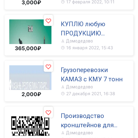
17 февраля 2022, 10:11
3,000₽
КУПЛЮ любую
ПРОДУКЦИЮ
Домодедово
DANFOSS дорого
16 января 2022, 15:43
365,000₽
срочно тел
89611447885
Грузоперевозки
КАМАЗ с КМУ 7 тонн
Домодедово
27 декабря 2021, 16:38
2,000₽
Производство
кронштейнов для
Домодедово
фасадного