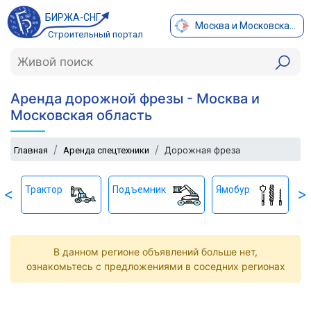
БИРЖА-СНГ
Москва и Московская область
Строительный портал
Аренда дорожной фрезы - Москва и
Московская область
Дорожная фреза
Главная
Аренда спецтехники
Трактор
Подъемник
Ямобур
Бе
<
>
В данном регионе объявлений больше нет,
ознакомьтесь с предложениями в соседних регионах