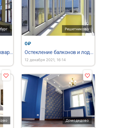
бург
Решетниково
0₽
Ремонт реконструкции квартир,зданий,офисных помещений
Остекление балконов и лоджий под ключ в Твери
12 декабря 2021, 16:14
ково
Домодедово