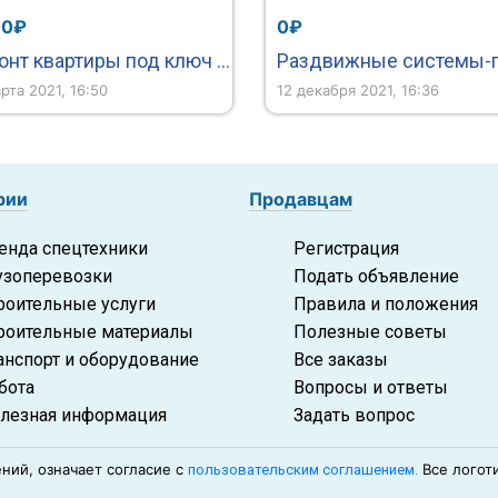
00₽
0₽
Ремонт квартиры под ключ в Москве. Строительство загородного дома.
рта 2021, 16:50
12 декабря 2021, 16:36
рии
Продавцам
енда спецтехники
Регистрация
узоперевозки
Подать объявление
роительные услуги
Правила и положения
роительные материалы
Полезные советы
анспорт и оборудование
Все заказы
бота
Вопросы и ответы
лезная информация
Задать вопрос
ний, означает согласие с
Все логот
пользовательским соглашением.