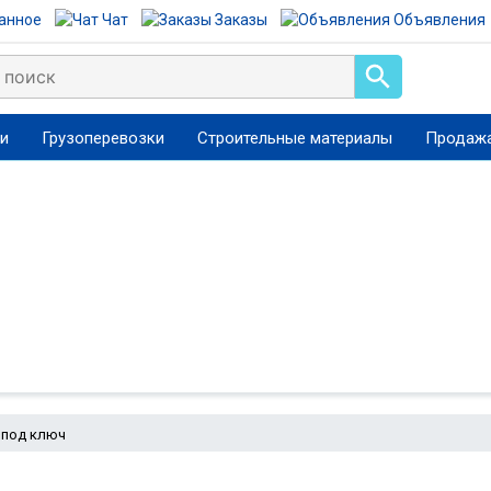
анное
Чат
Заказы
Объявления
ги
Грузоперевозки
Строительные материалы
Продажа
 под ключ