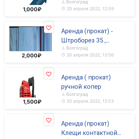
Волгоград
20 апреля 2022, 12:59
1,000₽
Аренда (прокат) -
Штроборез 35 ,
Волгоград
пылесос . Bosch
20 апреля 2022, 12:56
2,000₽
Аренда ( прокат)
ручной копер
Волгоград
20 апреля 2022, 12:53
1,500₽
Аренда (прокат)
Клещи контактной