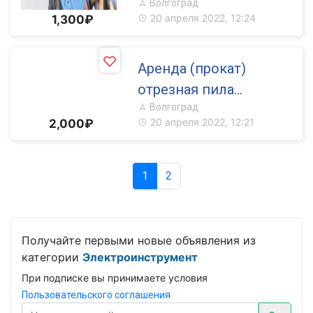
Волгоград
арматуры
20 апреля 2022, 12:24
1,300₽
Аренда (прокат)
отрезная пила
Волгоград
(бетонорез) Hitachi
20 апреля 2022, 12:21
2,000₽
1
2
Получайте первыми новые объявления из
категории
Электроинструмент
При подписке вы принимаете условия
Пользовательского соглашения