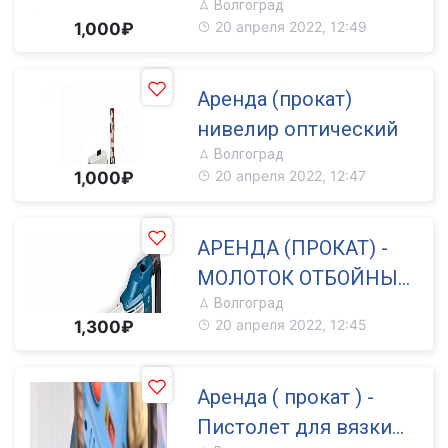
Волгоград
сварки
20 апреля 2022, 12:49
1,000₽
Аренда (прокат)
нивелир оптический
Волгоград
20 апреля 2022, 12:47
1,000₽
АРЕНДА (ПРОКАТ) -
МОЛОТОК ОТБОЙНЫЙ
Волгоград
BOSCH
20 апреля 2022, 12:45
1,300₽
Аренда ( прокат ) -
Пистолет для вязки